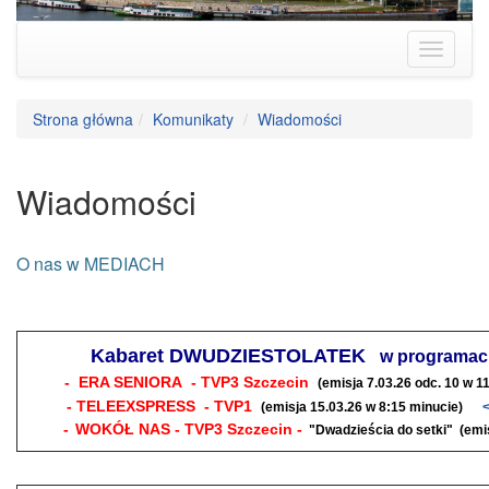
Strona główna
Komunikaty
Wiadomości
Wiadomości
O nas w MEDIACH
Kabaret DWUDZIESTOLATEK
w programac
- ERA SENIORA - TVP3 Szczecin
(emisja 7.03.26 odc. 10
w 11
- TELEEXSPRESS - TVP1
(emisja 15.03.26
w 8:15 minucie)
<
-
WOKÓŁ NAS - TVP3 Szczecin -
"Dwadzieścia do setki"
(emi