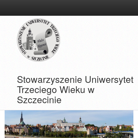
przejdź
do
treści
Stowarzyszenie Uniwersytet
Trzeciego Wieku w
Szczecinie