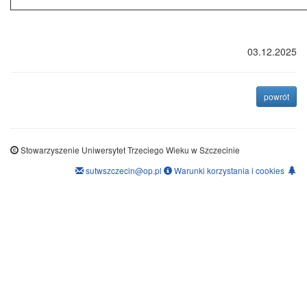
03.12.2025
na p
powrót
Stowarzyszenie Uniwersytet Trzeciego Wieku w Szczecinie
sutwszczecin@op.pl
Warunki korzystania i cookies