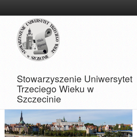
przejdź
do
treści
Stowarzyszenie Uniwersytet
Trzeciego Wieku w
Szczecinie