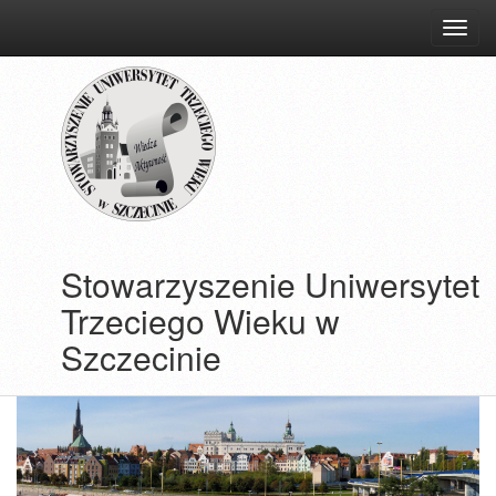
przejdź
do
treści
Stowarzyszenie Uniwersytet
Trzeciego Wieku w
Szczecinie