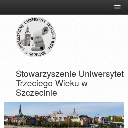
przejdź
do
treści
Stowarzyszenie Uniwersytet
Trzeciego Wieku w
Szczecinie