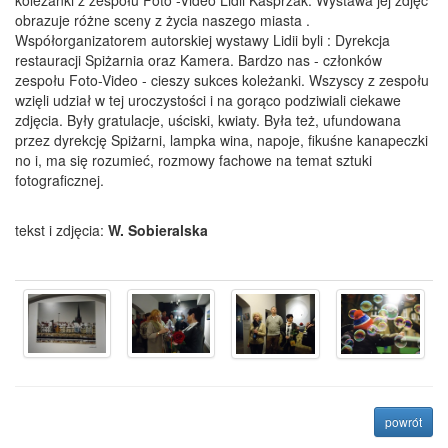
koleżanki z zespołu Foto -Video Lidii Kasprzak. Wystawa jej zdjęć
obrazuje różne sceny z życia naszego miasta .
Współorganizatorem autorskiej wystawy Lidii byli : Dyrekcja
restauracji Spiżarnia oraz Kamera. Bardzo nas - członków
zespołu Foto-Video - cieszy sukces koleżanki. Wszyscy z zespołu
wzięli udział w tej uroczystości i na gorąco podziwiali ciekawe
zdjęcia. Były gratulacje, uściski, kwiaty. Była też, ufundowana
przez dyrekcję Spiżarni, lampka wina, napoje, fikuśne kanapeczki
no i, ma się rozumieć, rozmowy fachowe na temat sztuki
fotograficznej.
tekst i zdjęcia:
W. Sobieralska
na p
powrót